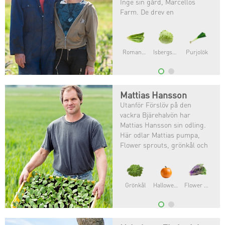
Inge sin gård, Marcellos
Farm. De drev en
grönsaksodling i
Nederländerna i flera år
innan de bestämde sig för att
flytta till Sverige.
Salladskål
Zucchini
Mattias Hansson
Utanför Förslöv på den
vackra Bjärehalvön har
Mattias Hansson sin odling.
Här odlar Mattias pumpa,
Flower sprouts, grönkål och
färskpotatis.
Salladslök