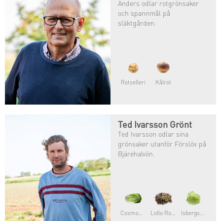
Anders odlar rotgrönsaker
och spannmål på
släktgården.
Rotselleri
Kålrot
Ted Ivarsson Grönt
Ted Ivarsson odlar sina
grönsaker utanför Förslöv på
Bjärehalvön.
Grönkål
Romansallat
Dill