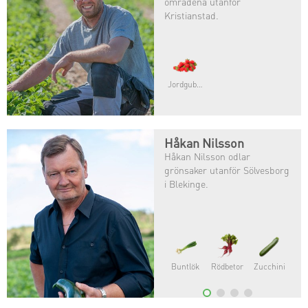
områdena utanför
Kristianstad.
Jordgubbar
Håkan Nilsson
Håkan Nilsson odlar
grönsaker utanför Sölvesborg
i Blekinge.
Blomkål
Purjolök
Bellaverde®