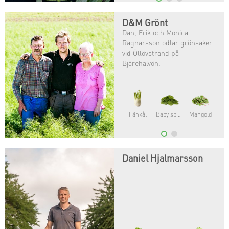
D&M Grönt
Dan, Erik och Monica
Ragnarsson odlar grönsaker
vid Öllövstrand på
Bjärehalvön.
Maché
Daniel Hjalmarsson