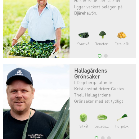
Håkan Paulsson. Gården
ligger vackert belägen på
Bjärehalvön.
Broccoloco®
Broccoli
Krondill
Hallagårdens
Grönsaker
I Degeberga utanför
Kristianstad driver Gustav
Thell Hallagårdens
Grönsaker med ett tydligt
mål: att leverera smakrika
och högkvalitativa grönsaker.
Krispsallat
Isbergsallat
Sallarossa®