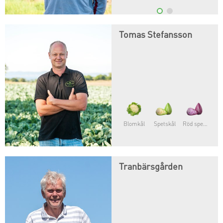
Tomas Stefansson
Blomkål
Spetskål
Röd spetskål
Tranbärsgården