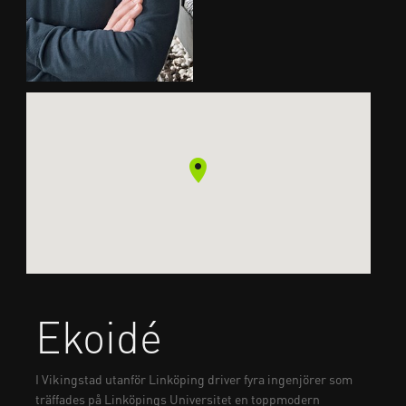
Ekoidé
I Vikingstad utanför Linköping driver fyra ingenjörer som
träffades på Linköpings Universitet en toppmodern