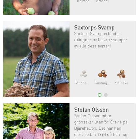
Kålrabbi
Broccoli
Saxtorps Svamp
Saxtorp Svamp erbjuder
mängder av läckra svampar
av alla dess sorter!
Kantarell
Trattkantarell
Portabello
Stefan Olsson
Stefan Olsson odlar
grönsaker utanför Grevie på
Bjärehalvön. Det har han
gjort sedan 1998 då han tog