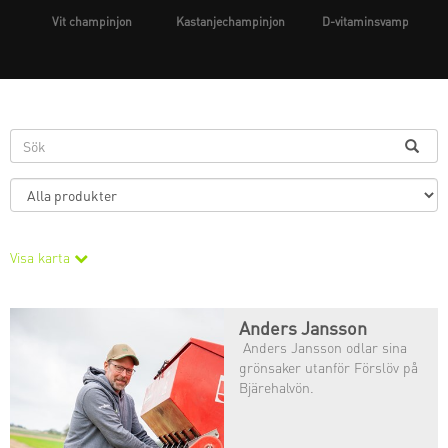
Vit champinjon
Kastanjechampinjon
D-vitaminsvamp
Visa karta
Anders Jansson
Anders Jansson odlar sina
grönsaker utanför Förslöv på
Bjärehalvön.