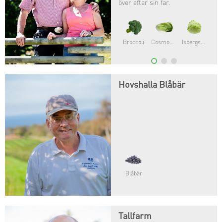
över efter sin far.
Romanesco
Vitkål
Rödkål
Hovshalla Blåbär
Blåbär
Tallfarm