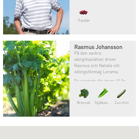
Tranbär
Rasmus Johansson
På den vackra
västgötaslätten driver
Rasmus och Natalie sitt
odlingsföretag Lerama.
De startade för drygt 10 år
sedan och odlar enbart
ekologiskt. Förutom
spannmål och potatis så
Broccoli
Stjälkselleri
Zucchini
odlar de roman, fänkål och
selleri.