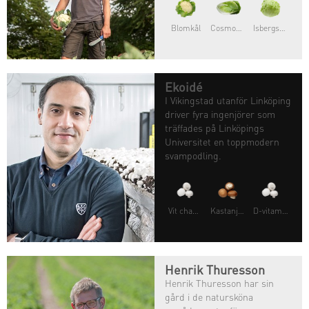
Blomkål
Cosmopolitan®
Isbergsallat
Ekoidé
I Vikingstad utanför Linköping
driver fyra ingenjörer som
träffades på Linköpings
Universitet en toppmodern
svampodling.
Vit champinjon
Kastanjechampinjon
D-vitaminsvamp
Henrik Thuresson
Henrik Thuresson har sin
gård i de natursköna