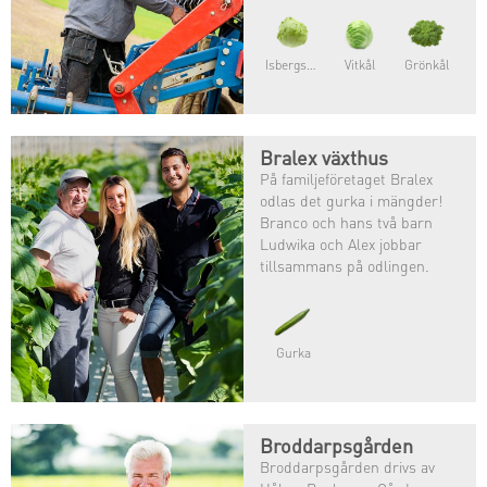
Isbergsallat
Vitkål
Grönkål
Bralex växthus
På familjeföretaget Bralex
odlas det gurka i mängder!
Branco och hans två barn
Ludwika och Alex jobbar
tillsammans på odlingen.
Kanske odlar de svenskarnas
mest älskade grönsak?
Gurka
Broddarpsgården
Broddarpsgården drivs av