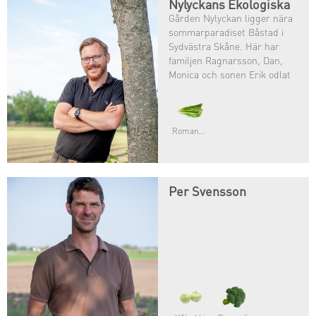
Nylyckans Ekologiska
Gården Nylyckan ligger nära
sommarparadiset Båstad i
Sydvästra Skåne. Här har
familjen Ragnarsson, Dan,
Monica och sonen Erik odlat
grönsaker sedan1982 då
familjen tog over Dans
fädersgård.
Romansallat
Per Svensson