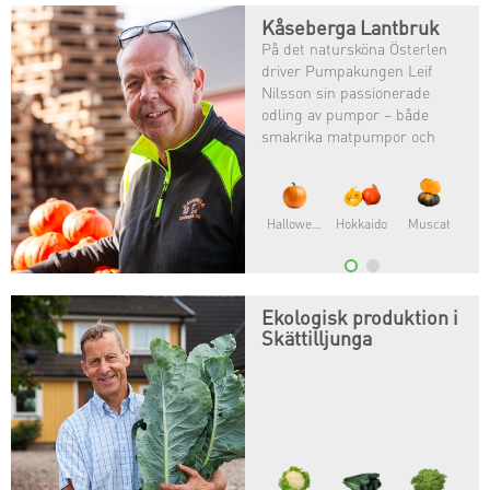
Kåseberga Lantbruk
På det natursköna Österlen
driver Pumpakungen Leif
Nilsson sin passionerade
odling av pumpor – både
smakrika matpumpor och
färgstarka halloweenpumpor.
Butternut
Delica
Ekologisk produktion i
Skättilljunga