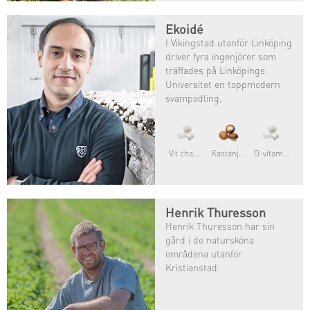
Ekoidé
I Vikingstad utanför Linköping
driver fyra ingenjörer som
träffades på Linköpings
Universitet en toppmodern
svampodling.
Vit champinjon
Kastanjechampinjon
D-vitaminsvamp
Henrik Thuresson
Henrik Thuresson har sin
gård i de natursköna
områdena utanför
Kristianstad.