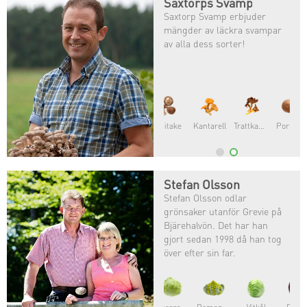
Saxtorps Svamp
Saxtorp Svamp erbjuder
mängder av läckra svampar
av alla dess sorter!
Kantarell
Trattkantarell
Portabello
Stefan Olsson
Stefan Olsson odlar
grönsaker utanför Grevie på
Bjärehalvön. Det har han
gjort sedan 1998 då han tog
över efter sin far.