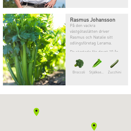
Rasmus Johansson
På den vackra
västgötaslätten driver
Rasmus och Natalie sitt
odlingsföretag Lerama.
De startade för drygt 10 år
sedan och odlar enbart
ekologiskt. Förutom
spannmål och potatis så
Broccoli
Stjälkselleri
Zucchini
odlar de roman, fänkål och
selleri.