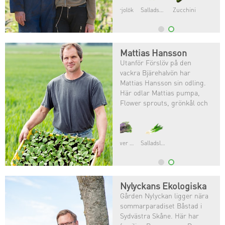
flytta till Sverige.
Salladskål
Zucchini
Mattias Hansson
Utanför Förslöv på den
vackra Bjärehalvön har
Mattias Hansson sin odling.
Här odlar Mattias pumpa,
Flower sprouts, grönkål och
färskpotatis.
Salladslök
Nylyckans Ekologiska
Gården Nylyckan ligger nära
sommarparadiset Båstad i
Sydvästra Skåne. Här har