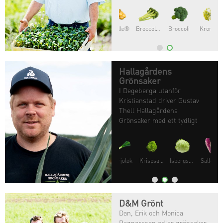
Broccoloco®
Broccoli
Krondill
Hallagårdens
Grönsaker
I Degeberga utanför
Kristianstad driver Gustav
Thell Hallagårdens
Grönsaker med ett tydligt
mål: att leverera smakrika
och högkvalitativa grönsaker.
Krispsallat
Isbergsallat
Sallarossa®
D&M Grönt
Dan, Erik och Monica
Ragnarsson odlar grönsaker