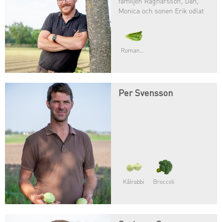
familjen Ragnarsson, Dan,
Monica och sonen Erik odlat
grönsaker sedan1982 då
familjen tog over Dans
fädersgård.
Romansallat
Per Svensson
Kålrabbi
Broccoli