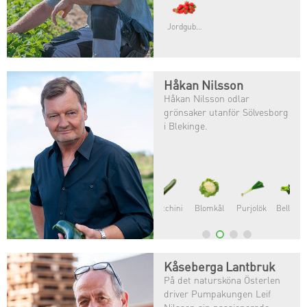
Jordgubbar
Håkan Nilsson
Håkan Nilsson odlar
grönsaker utanför Sölvesborg
i Blekinge.
Blomkål
Purjolök
Bellaverde®
Kåseberga Lantbruk
På det natursköna Österlen
driver Pumpakungen Leif