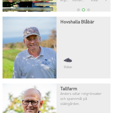
Romanesco
Vitkål
Rödkål
Hovshalla Blåbär
Blåbär
Tallfarm
Anders odlar rotgrönsaker
och spannmål på
släktgården.