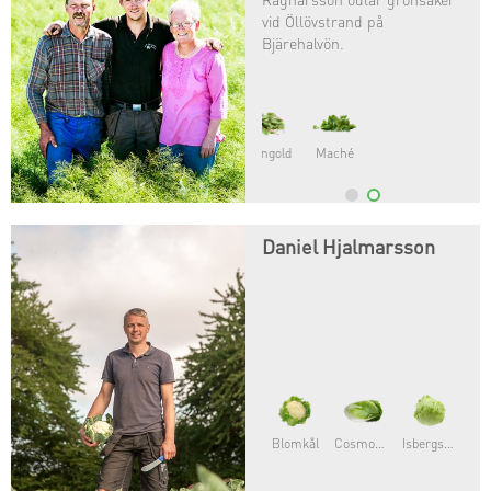
vid Öllövstrand på
Bjärehalvön.
Maché
Daniel Hjalmarsson
Blomkål
Cosmopolitan®
Isbergsallat