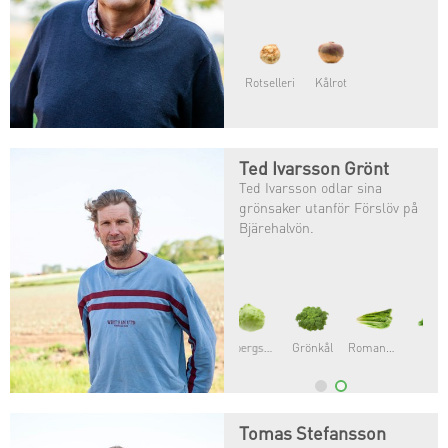
Rotselleri
Kålrot
Ted Ivarsson Grönt
Ted Ivarsson odlar sina
grönsaker utanför Förslöv på
Bjärehalvön.
Grönkål
Romansallat
Dill
Tomas Stefansson