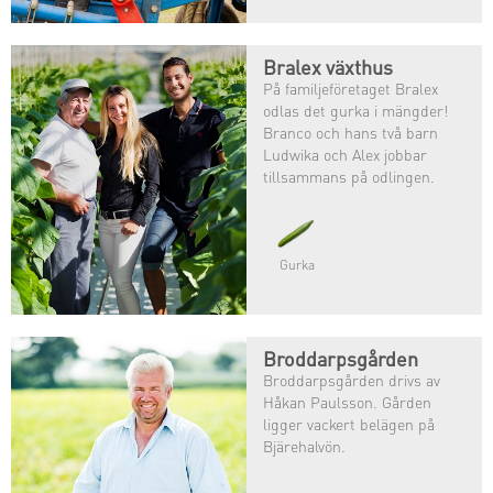
Bralex växthus
På familjeföretaget Bralex
odlas det gurka i mängder!
Branco och hans två barn
Ludwika och Alex jobbar
tillsammans på odlingen.
Kanske odlar de svenskarnas
mest älskade grönsak?
Gurka
Broddarpsgården
Broddarpsgården drivs av
Håkan Paulsson. Gården
ligger vackert belägen på
Bjärehalvön.