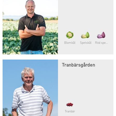
Blomkål
Spetskål
Röd spetskål
Tranbärsgården
Tranbär