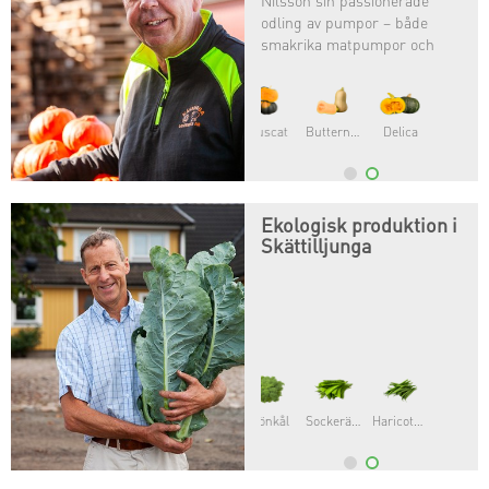
Nilsson sin passionerade
odling av pumpor – både
smakrika matpumpor och
färgstarka halloweenpumpor.
Butternut
Delica
Ekologisk produktion i
Skättilljunga
Sockerärtor
Haricots verts