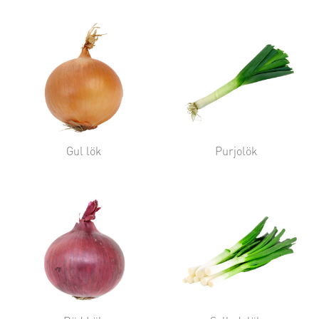
Gul lök
Purjolök