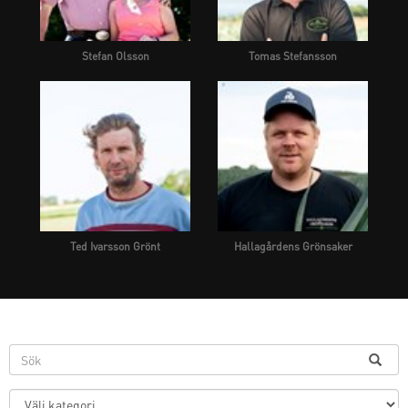
Stefan Olsson
Tomas Stefansson
Ted Ivarsson Grönt
Hallagårdens Grönsaker