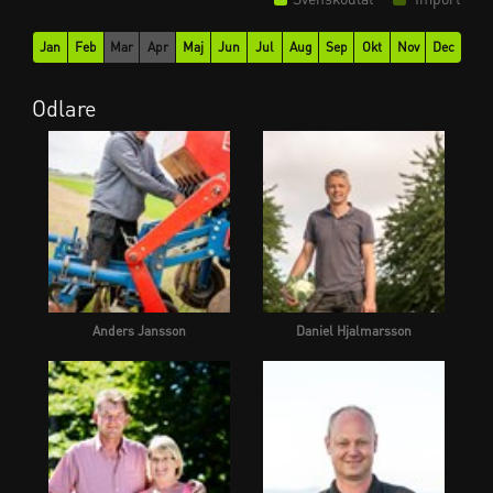
Jan
Feb
Mar
Apr
Maj
Jun
Jul
Aug
Sep
Okt
Nov
Dec
Odlare
Anders Jansson
Daniel Hjalmarsson