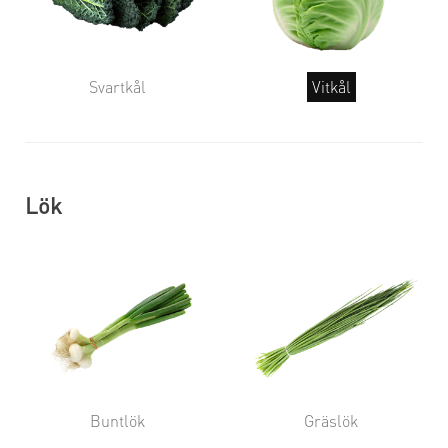
Svartkål
Vitkål
Lök
Buntlök
Gräslök