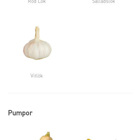
Röd Lök
Salladslök
Vitlök
Pumpor