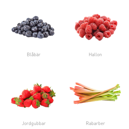
Blåbär
Hallon
Jordgubbar
Rabarber