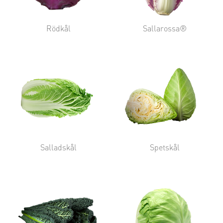
Rödkål
Sallarossa®
Salladskål
Spetskål