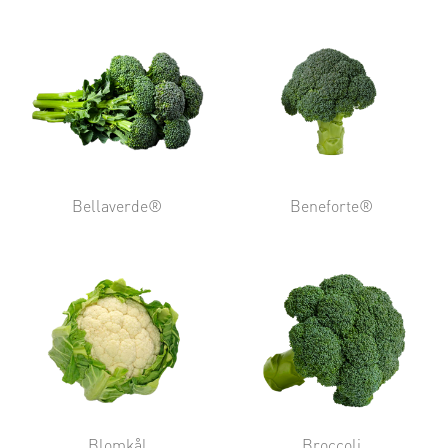
Bellaverde®
Beneforte®
Blomkål
Broccoli