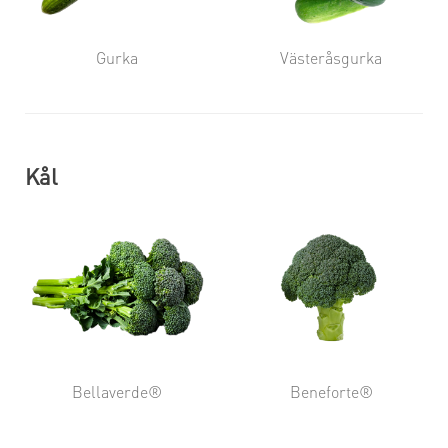
Gurka
Västeråsgurka
Kål
Bellaverde®
Beneforte®