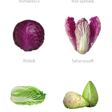
Romanesco
Röd spetskål
Rödkål
Sallarossa®