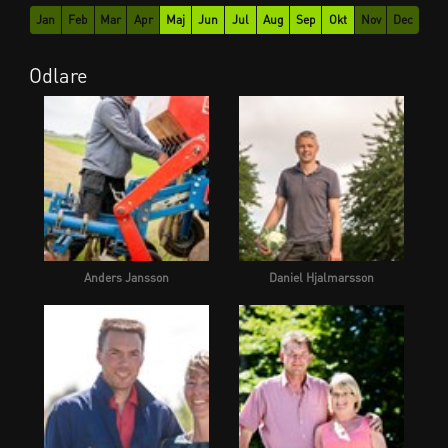
Jan
Feb
Mar
Apr
Maj
Jun
Jul
Aug
Sep
Okt
Nov
Dec
Odlare
Anders Jansson
Daniel Hjalmarsson