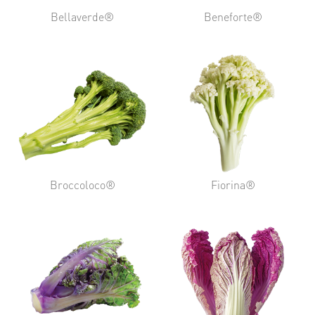
Bellaverde®
Beneforte®
Broccoloco®
Fiorina®