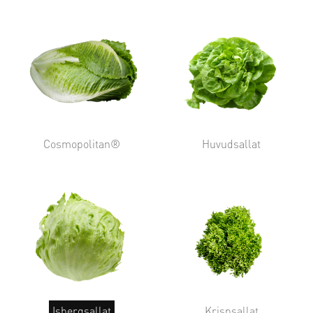
Cosmopolitan®
Huvudsallat
Isbergsallat
Krispsallat