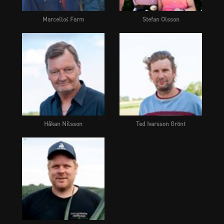
Marcelloś Farm
Stefan Olsson
Håkan Nilsson
Ted Ivarsson Grönt