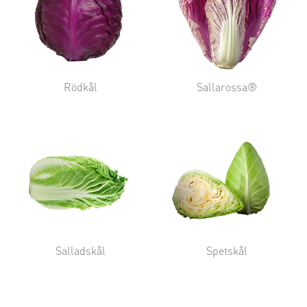
Rödkål
Sallarossa®
Salladskål
Spetskål