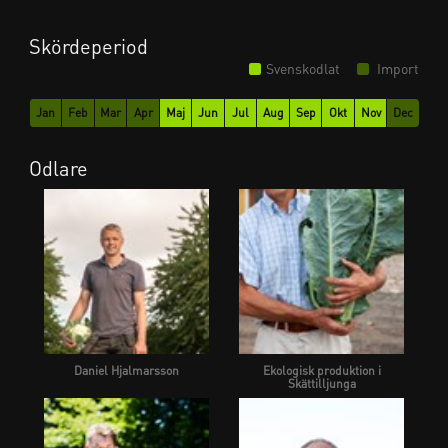
Skördeperiod
Svenskodlat
Import
Jan
Feb
Mar
Apr
Maj
Jun
Jul
Aug
Sep
Okt
Nov
Dec
Odlare
Daniel Hjalmarsson
Ekologisk produktion i
Skättilljunga